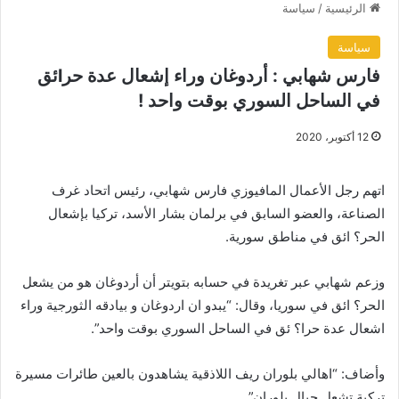
الرئيسية
/
سياسة
سياسة
فارس شهابي : أردوغان وراء إشعال عدة حرlئق
في الساحل السوري بوقت واحد !
12 أكتوبر، 2020
اتهم رجل الأعمال المافيوزي فارس شهابي، رئيس اتحاد غرف
الصناعة، والعضو السابق في برلمان بشار الأسد، تركيا بإشعال
الحر؟ ائق في مناطق سورية.
وزعم شهابي عبر تغريدة في حسابه بتويتر أن أردوغان هو من يشعل
الحر؟ ائق في سوريا، وقال: “يبدو ان اردوغان و بيادقه الثورجية وراء
اشعال عدة حرا؟ ئق في الساحل السوري بوقت واحد”.
وأضاف: “اهالي بلوران ريف اللاذقية يشاهدون بالعين طائرات مسيرة
تركية تشعل جبال بلوران”.