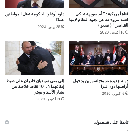
قناة أمريكية : ” أم سورية تحكي
داود أوغلو: الحكومة تقتل المواطنين
قصة مرو>عة عن تجنيد النظام لابنها
عمدًا
القـlصر ” ( فيديو )
25 يوليو، 2023
16 أكتوبر، 2020
دولة جديدة تسمح لسورين بدخول
إلى متى سيبقيان قادران على ضبط
أراضيها دون فيزا
إيقاعهما ؟ .. 10 نقاط خلافية بين
بشار الأسد و بويتن
6 أكتوبر، 2020
11 أكتوبر، 2020
تابعنا على فيسبوك