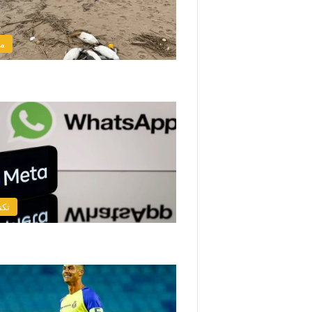
من
تكن