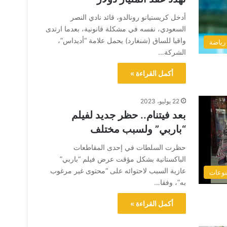
أدخل كريستيانو رونالدو، قائد نادي النصر
السعودي، نفسه في مشكلة قانونية، بعدما ارتدى
واقيا للساق (شنغارد) يحمل علامة “أديداس”،
رياضة
الشركة…
أكمل القراءة »
22 يوليو، 2023
بعد فيتنام.. حظر جديد لفيلم
“باربي” ولسبب مختلف
حظرت السلطات في إحدى المقاطعات
الباكستانية بشكل مؤقت عرض فيلم “باربي”
عازية السبب لاحتوائه على “محتوى غير مرغوب
وعات
به”، وفقا…
أكمل القراءة »