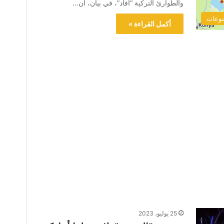
والطوارئ التركية “آفاد”، في بيان، أن…
وعات
أكمل القراءة »
25 يوليو، 2023