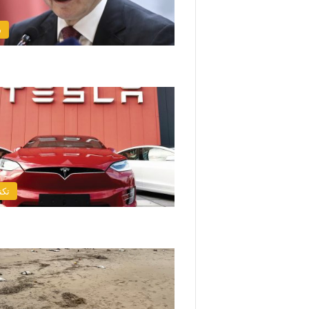
س
تكن