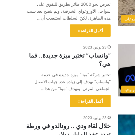
تعرض نحو 2000 طائر بطريق للنفوق على
سواحل الأوروغواي الشرقية، ولم يتضح بعد سبب
هذه الظاهرة، لكنّ السلطات استبعدت أن…
وعات
أكمل القراءة »
23 يوليو، 2023
“واتساب” تختبر ميزة جديدة.. فما
هي؟
تختبر شركة “ميتا” ميزة جديدة في خدمة
“واتساب” تهدف إلى زيادة عدد جهات الاتصال
الجماعي المرئي. وتهدف “ميتا” من هذا…
ولوجيا
أكمل القراءة »
23 يوليو، 2023
خلال لقاء ودي .. رونالدو في ورطة
تهدد عقد المليار دولار