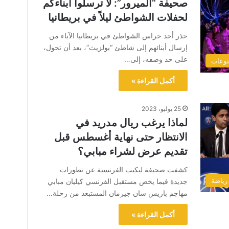
صحيفة “الميرور”: لا ترسلوا أبناءكم
لحفلات الشواطئ ليلاً في بريطانيا
حذر أحد حراس الشواطئ في بريطانيا الآباء من
إرسال أبنائهم إلى شاطئ “بولزيث”، بعد أن تحول،
على حد وصفه، إلى…
وعات
أكمل القراءة »
25 يوليو، 2023
لماذا يرغب ريال مدريد في
الانتظار حتى نهاية أغسطس قبل
تقديم عرض لشراء مبابي؟
كشفت صحيفة ليكيب الفرنسية عن تطورات
رياضة
جديدة فيما يخص مستقبل الفرنسي كيليان مبابي
مهاجم باريس سان جيرمان المستبعد من رحلة…
أكمل القراءة »