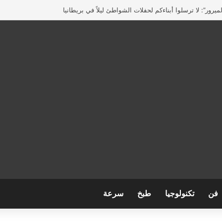
يرور”: لا ترسلوا أبناءكم لحفلات الشواطئ ليلاً في بريطانيا
فن
تكنولوجيا
طبخ
سرعة