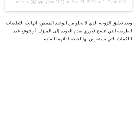
d by
Tyson Fury
(@gypsyking101) on
Apr 24, 2019 at 1:21pm PDT
;
t
b
r
o
وبعد تعليق الزوجة الذي لا يخلو من الوعيد المبطن، انهالت التعليقات
a
r
الطريفة التي تنصح فيوري بعدم العودة إلى المنزل، أو تتوقع عدد
n
d
اللكمات التي سيتعرض لها لحظة لقائهما القادم.
s
e
f
r
o
-
r
l
m
e
:
f
t
t
r
:
a
8
n
p
s
x
l
s
a