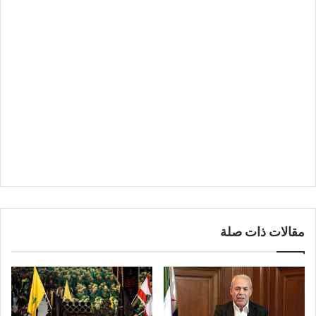
(
8
p
x
)
;
"
>
مقالات ذات صلة