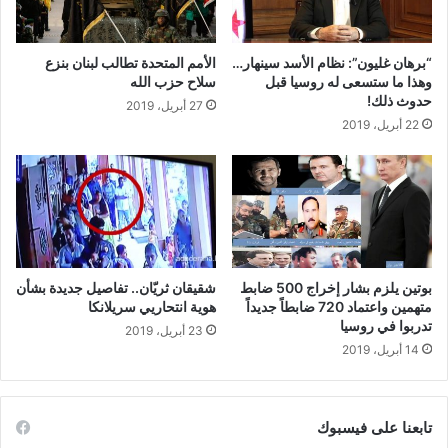
“برهان غليون”: نظام الأسد سينهار…
الأمم المتحدة تطالب لبنان بنزع
وهذا ما ستسعى له روسيا قبل
سلاح حزب الله
حدوث ذلك!
27 أبريل، 2019
22 أبريل، 2019
بوتين يلزم بشار إخراج 500 ضابط
شقيقان ثريّان.. تفاصيل جديدة بشأن
متهمين واعتماد 720 ضابطاً جديداً
هوية انتحاريي سريلانكا
تدربوا في روسيا
23 أبريل، 2019
14 أبريل، 2019
تابعنا على فيسبوك