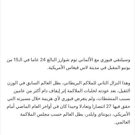
o
t
l
e
i
X
d
(
t
1
r
6
a
p
n
وسيلتقي فيوري مع الألماني توم شوارز البالغ 24 عاما في الـ15 من
x
s
يونيو المقبل في مدينة لاس فيغاس الأمريكية.
)
p
t
a
وهذا النزال الثاني للملاكم البريطاني، بطل العالم السابق في الوزن
r
الثقيل، بعد عودته لحلبات الملاكمة إثر إيقاف دام أكثر من عامين
r
a
e
بسبب المنشطات، ولم يتعرض فيوري لأي هزيمة خلال مسيرته التي
n
n
حقق فيها 27 انتصارا وتعادلا وحيدا كان في أواخر العام الماضي أمام
s
الأمريكي، ديونتاي وايلدر، بطل العالم حسب مجلس الملاكمة
t
l
العالمي.
;
a
t
t