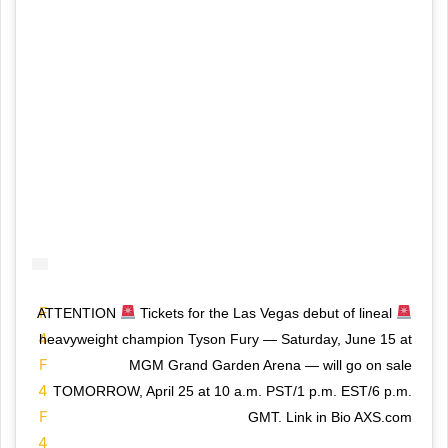
x
Y
s
(
o
1
l
6
i
p
d
x
t
)
r
;
a
"
n
>
s
#
p
F
Tickets for the Las Vegas debut of lineal
ATTENTION
a
4
heavyweight champion Tyson Fury — Saturday, June 15 at
r
F
MGM Grand Garden Arena — will go on sale
e
4
TOMORROW, April 25 at 10 a.m. PST/1 p.m. EST/6 p.m.
n
F
GMT. Link in Bio AXS.com
t
4
;