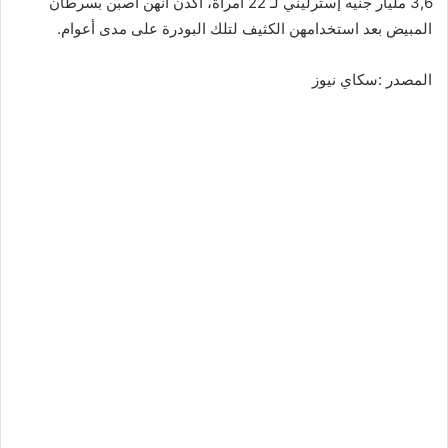
3,6 مليار جنيه إسترليني لـ 22 امرأة، أكدن أنهن أصبن بسرطان
المبيض بعد استخدامهن الكثيف لتلك البودرة على مدى أعوام.
المصدر :سكاي نيوز