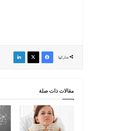
فيسبوك
X
لينكدإن
شاركها
مقالات ذات صلة