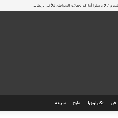
يرور”: لا ترسلوا أبناءكم لحفلات الشواطئ ليلاً في بريطانيا
فن
تكنولوجيا
طبخ
سرعة