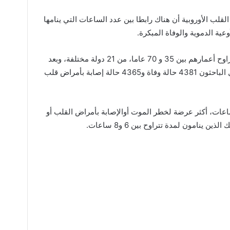
لب الأوروبية أن هناك رابطا بين عدد الساعات التي ينامها
ية الدموية والوفاة المبكرة.
وبحثت الدراسة بيانات 116 ألف شخص تتراوح أعمارهم بين 35 و 70 عاما، من 21 دولة مختلفة، وبعد
فترة متابعة لما يقرب من 8 سنوات، سجل الباحثون 4381 حالة وفاة و4365 حالة إصابة بأمراض قلب
 الأشخاص الذين ينامون أكثر من 8 ساعات، أكثر عرضة لخطر الموت أوالإصابة بأمراض القلب أو
ن ينامون لمدة تتراوح بين 6 و8 ساعات.