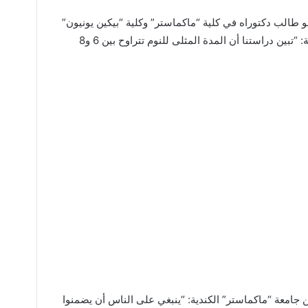
 طالب دكتوراه في كلية “ماكماستر” وكلية “بيكين يونيون”
الطبية في الأكاديمية الصينية للعلوم الطبية: “تبين دراستنا أن المدة المثلى للنوم تتراوح بين 6 و8
معة “ماكماستر” الكندية: “ينبغي على الناس أن يضمنوا