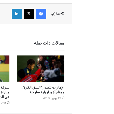
فيسبوك
X
لينكدإن
شاركها
مقالات ذات صلة
الإمارات تتصدر “عشق الكرة”..
سرقة م
ومفاجأة برازيلية صارخة
مباراة
في الد
12 يونيو، 2018
23 ديسمبر، 2018