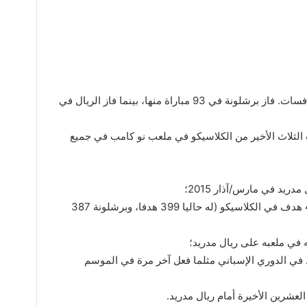
هذا هو الكلاسيكو رقم 138 في جميع المنافسات. فاز برشلونة في 93 مباراة منها، بينما فاز الريال في
 الثلاث الأخير من الكلاسيكو في ملعب نو كامب في جميع
ريد في مارس/آذار 2015؛
قد يكون ريال مدريد أول فريق يسجل 400 هدف في الكلاسيكو (له حاليا 399 هدفا، وبرشلونة 387
في ملعبه على ريال مدريد؛
د في الدوري الإسباني مثلما فعل آخر مرة في الموسم