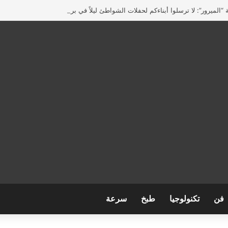
“الميرور”: لا ترسلوا أبناءكم لحفلات الشواطئ ليلاً في بريطانيا
فن
تكنولوجيا
طبخ
سرعة