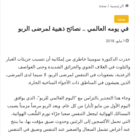
الرئيسية
/
صحة
صحة
في يومه العالمي .. نصائح ذهبية لمرضى الربو
1 مايو، 2018
حذرت الدكتورة سوميتا خاطري من إمكانية أن تتسبب جزيئات الغبار
والتلوث في الغلاف الجوي والحرائق الشديدة وحتى العواصف
الرعدية، بصعوبات في التنفس لمرضى الربو، لا سيما لدى المرضى،
الذين يعيشون في المناطق ذات الأجواء المناخية الحارة.
وجاء هذا التحذير بالتزامن مع “اليوم العالمي للربو”، الذي يوافق
اليوم الأول من مايو (أيار) من كل عام. ويعد الربو مرضاً مزمناً يصيب
المسالك الهوائية ليجعل التنفس صعبا جرّاء تورم الشُّعب الهوائية،
التي تحمل الأكسجين إلى الرئتين وحدوث ضيق مؤقت بها، ما ينتج
عنه أعراض تشمل السعال والصفير عند التنفس وضيق في التنفس