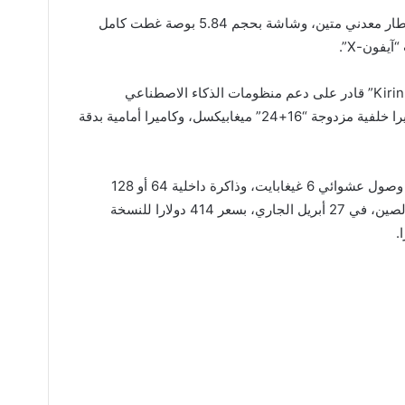
وأتى الهاتف بهيكل أنيق من الزجاج يزينه إطار معدني متين، وشاشة بحجم 5.84 بوصة غطت كامل
يفون-X”.
كما زود “Honor 10” الجديد بمعالج “Kirin 970” قادر على دعم منظومات الذكاء الاصطناعي
المخصصة لمعالجة البيانات والصور، وكاميرا خلفية مزدوجة “16+24” ميغابيكسل، وكاميرا أمامية بدقة
وسيطرح الجهاز بنسختين مزودتين بذاكرة وصول عشوائي 6 غيغابايت، وذاكرة داخلية 64 أو 128
غيغابايت. ومن المفترض أن يبدأ بيعه في الصين، في 27 أبريل الجاري، بسعر 414 دولارا للنسخة