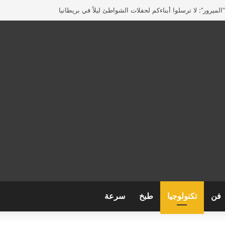
لميرور”: لا ترسلوا أبناءكم لحفلات الشواطئ ليلاً في بريطانيا
فن
تكنولوجيا
طبخ
سرعة