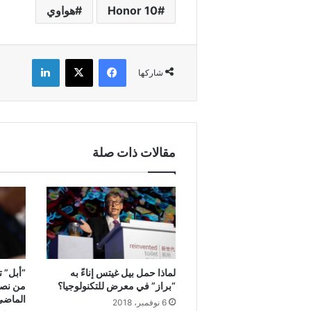
Honor 10
هواوي
فيسبوك
X
لينكدإن
شاركها
مقالات ذات صلة
لماذا حمل بيل غيتس إناءً به
“أبل” ت
“براز” في معرض للتكنولوجيا؟
من نصف
الماضي
6 نوفمبر، 2018