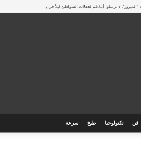
“الميرور”: لا ترسلوا أبناءكم لحفلات الشواطئ ليلاً في بريطانيا
فن
تكنولوجيا
طبخ
سرعة