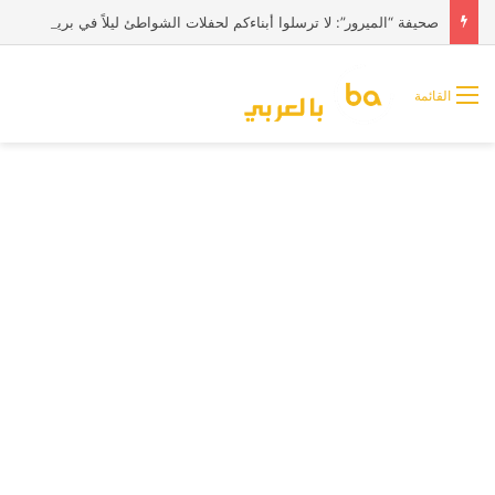
صحيفة “الميرور”: لا ترسلوا أبناءكم لحفلات الشواطئ ليلاً في بريطانيا
القائمة