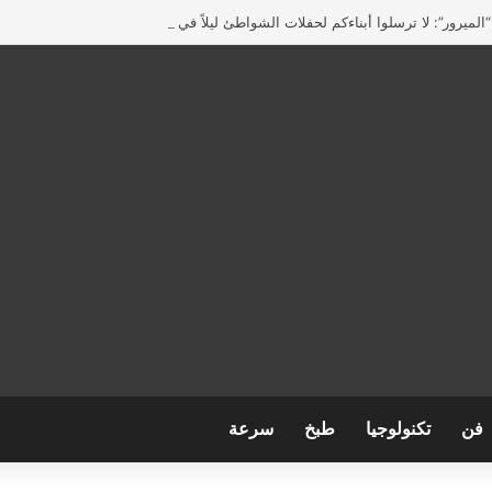
لميرور”: لا ترسلوا أبناءكم لحفلات الشواطئ ليلاً في بريطانيا
فن
تكنولوجيا
طبخ
سرعة