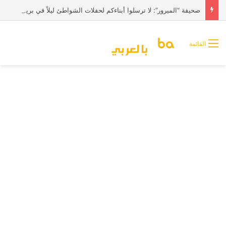
صحيفة “الميرور”: لا ترسلوا أبناءكم لحفلات الشواطئ ليلاً في بريطانيا
القائمة