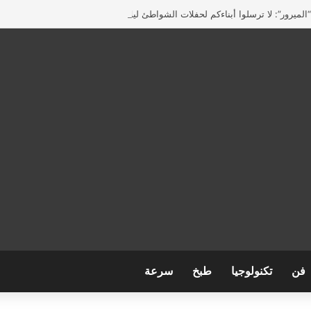
لميرور”: لا ترسلوا أبناءكم لحفلات الشواطئ ليلاً في بريطانيا
فن
تكنولوجيا
طبخ
سرعة