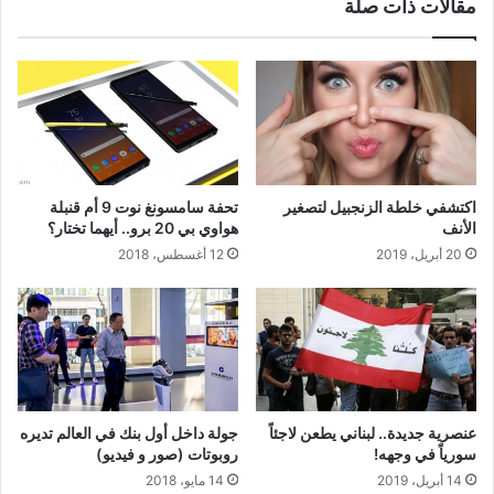
مقالات ذات صلة
اكتشفي خلطة الزنجبيل لتصغير
تحفة سامسونغ نوت 9 أم قنبلة
الأنف
هواوي بي 20 برو.. أيهما تختار؟
20 أبريل، 2019
12 أغسطس، 2018
عنصرية جديدة.. لبناني يطعن لاجئاً
جولة داخل أول بنك في العالم تديره
سورياً في وجهه!
روبوتات (صور و فيديو)
14 أبريل، 2019
14 مايو، 2018