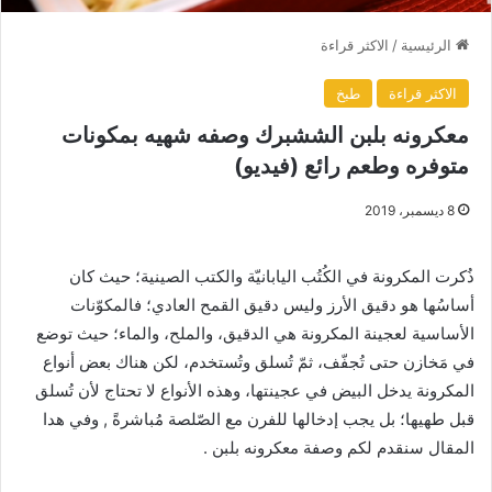
الرئيسية
/
الاكثر قراءة
الاكثر قراءة
طبخ
معكرونه بلبن الششبرك وصفه شهيه بمكونات
متوفره وطعم رائع (فيديو)
8 ديسمبر، 2019
ذُكرت المكرونة في الكُتُب اليابانيّة والكتب الصينية؛ حيث كان
أساسُها هو دقيق الأرز وليس دقيق القمح العادي؛ فالمكوّنات
الأساسية لعجينة المكرونة هي الدقيق، والملح، والماء؛ حيث توضع
في مَخازن حتى تُجفّف، ثمّ تُسلق وتُستخدم، لكن هناك بعض أنواع
المكرونة يدخل البيض في عجينتها، وهذه الأنواع لا تحتاج لأن تُسلق
قبل طهيها؛ بل يجب إدخالها للفرن مع الصّلصة مُباشرةً , وفي هدا
المقال سنقدم لكم وصفة معكرونه بلبن .