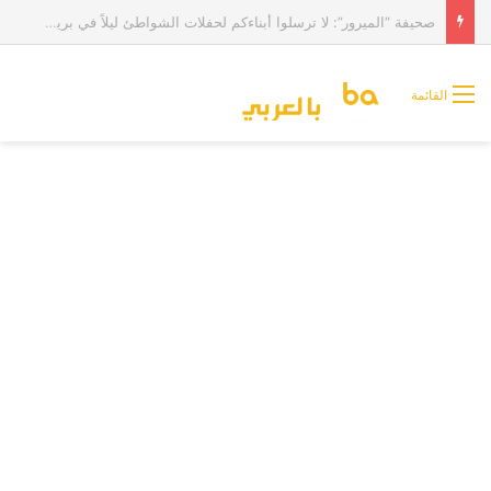
لماذا يرغب ريال مدريد في الانتظار حتى نهاية أغسطس قبل تقديم عرض لشراء مبابي؟
القائمة