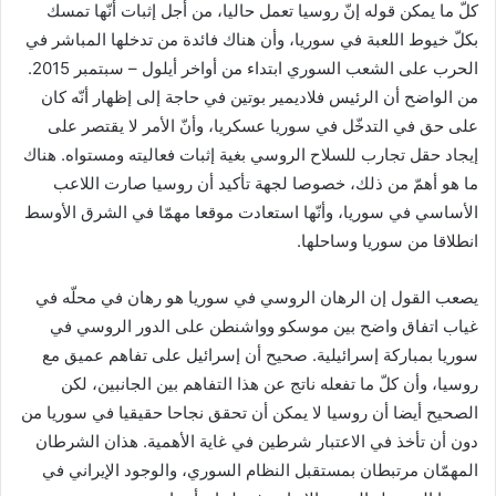
كلّ ما يمكن قوله إنّ روسيا تعمل حاليا، من أجل إثبات أنّها تمسك
بكلّ خيوط اللعبة في سوريا، وأن هناك فائدة من تدخلها المباشر في
الحرب على الشعب السوري ابتداء من أواخر أيلول – سبتمبر 2015.
من الواضح أن الرئيس فلاديمير بوتين في حاجة إلى إظهار أنّه كان
على حق في التدخّل في سوريا عسكريا، وأنّ الأمر لا يقتصر على
إيجاد حقل تجارب للسلاح الروسي بغية إثبات فعاليته ومستواه. هناك
ما هو أهمّ من ذلك، خصوصا لجهة تأكيد أن روسيا صارت اللاعب
الأساسي في سوريا، وأنّها استعادت موقعا مهمّا في الشرق الأوسط
انطلاقا من سوريا وساحلها.
يصعب القول إن الرهان الروسي في سوريا هو رهان في محلّه في
غياب اتفاق واضح بين موسكو وواشنطن على الدور الروسي في
سوريا بمباركة إسرائيلية. صحيح أن إسرائيل على تفاهم عميق مع
روسيا، وأن كلّ ما تفعله ناتج عن هذا التفاهم بين الجانبين، لكن
الصحيح أيضا أن روسيا لا يمكن أن تحقق نجاحا حقيقيا في سوريا من
دون أن تأخذ في الاعتبار شرطين في غاية الأهمية. هذان الشرطان
المهمّان مرتبطان بمستقبل النظام السوري، والوجود الإيراني في