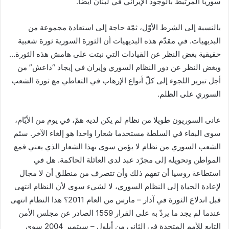
سوريا المرتبط بالوجود الإيراني في لبنان أيضا.
بالنسبة إلى الشرط الأوّل، ثمّة حاجة إلى استعادة مجموعة من
البديهيات. في مقدّم هذه البديهيات أن الثورة السورية ثورة شعبية
حقيقية بغض النظر عن القيادات التي نبتت على هامش هذه الثورة…
وبغض النظر عن دور النظام السوري وإيران في إيجاد “داعش” من
أجل تبرير اللجوء إلى كلّ أنواع الإرهاب في التعاطي مع ثورة الشعب
السوري على الظلم.
عانى السوريون طويلا من نظام لم يكن لديه همّ، في يوم من الأيّام،
سوى البقاء في السلطة مستخدما شعارا واحدا هو إلغاء الآخر. سئم
الشعب السوري من نظام لا يؤمن سوى بهذا الشعار الذي يعني قمع
المواطن وتحويله إلى مجرّد عبد لدى العائلة الحاكمة. هل في
استطاعة روسيا أن تفهم ذلك وأن تتصرف من منطلق أن لا مجال
لإعادة الحياة إلى النظام السوري، لا لشيء سوى لأن النظام انتهى
قبل اندلاع الثورة في آذار – مارس من العام 2011؟ هذا النظام انتهى
عندما لم يجد ما يردّ به على القرار 1559 الصادر عن مجلس الأمن
التابع للأمم المتحدة في الثاني من أيلول – سبتمبر 2004 سوى