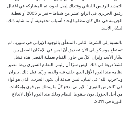
التمديد للرئيس اللبناني وقتذاك إميل لحود، ثم المشاركة في اغتيال
رفيق الحريري في الرابع عشر من شباط – فبراير 2005 أو تغطية
الجريمة في حال كان مطلوبا إيجاد أسباب تخفيفية، أو ما شابه ذلك،
لبشّار الأسد.
بالنسبة إلى الشرط الثاني، المتعلّق بالوجود الإيراني في سوريا، لم
تستطع موسكو إلى الآن تصديق أنّ ليس في الإمكان الفصل بين
بشّار الأسد وإيران. كلّ من حاول القيام بعملية الفصل هذه فشل
فشلا ذريعا في ذلك. ليس سرّا أن رئيس النظام السوري ربط مصير
نظامه منذ اليوم الأوّل الذي خلف فيه والده، وربّما قبل ذلك، بإيران
وبـ”حزب الله” في لبنان. ليس صدفة أن يكون الحزب، الذي هو لواء
في “الحرس الثوري” الإيراني، دفع كلّ ما يمتلك من قوى وإمكانات
من أجل الحؤول دون سقوط النظام وذلك منذ اليوم الأوّل لاندلاع
الثورة في 2011.