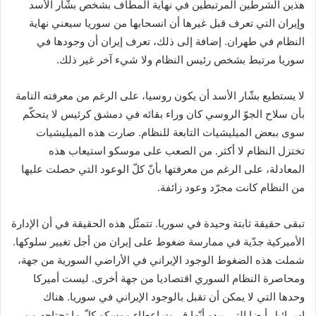
هذين الشرطين المرتبطين في نهاية المطاف بشخص بشّار الأسد
وإيران التي تعرف قبل غيرها أن انسحابها من سوريا سيعني نهاية
النظام في طهران. إضافة إلى ذلك، تعرف إيران أن وجودها في
سوريا مرتبط بشخص رئيس النظام ولا شيء آخر غير ذلك.
لا يستطيع بشّار الأسد أن يكون روسيا، على الرغم من معرفته التامة
بأن سلاح الجوّ الروسي كان وراء بقائه في دمشق كرئيس لا يتحكّم
سوى ببعض الميليشيات التابعة للنظام. صارت هذه الميليشيات
تختزل النظام لا أكثر. من الصعب على موسكو استيعاب هذه
المعادلة، على الرغم من معرفتها بأنّ كلّ الوعود التي حصلت عليها
من النظام كانت مجرّد وعود زائفة.
تبقى حقيقة ثابتة وحيدة في سوريا. تتمثّل هذه الحقيقة في أن الإدارة
الأميركية جدّية في ممارسة ضغوط على إيران من أجل تغيير سلوكها.
شملت هذه الضغوط الوجود الإيراني في الأراضي السورية من جهة،
ومحاصرة النظام السوري اقتصاديا من جهة أخرى. ليست أميركا
وحدها التي لا يمكن أن تقبل بالوجود الإيراني في سوريا. هناك
إسرائيل أيضا التي يبدو أنّها قررت إعطاء موسكو كلّ ما تحتاجه من