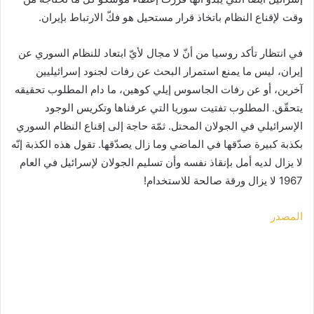
وقت لإقناع النظام باتخاذ قرار مستحيل هو فكّ الارتباط بإيران.
في انتظار تأكد روسيا من أنّ لا مجال لأيّ ابتعاد للنظام السوري عن
إيران، ليس ما يمنع استمرار البحث عن رفات لجنود إسرائيليين
آخرين، أو عن رفات الجاسوس إيلي كوهين، ما دام المطلوب تحقيقه
يتحقّق. المطلوب تفتيت سوريا التي عرفناها وتكريس الوجود
الإسرائيلي في الجولان المحتل. ثمّة حاجة إلى إقناع النظام السوري
بكذبة كبيرة صدّقها في الماضي وما زال يصدّقها. تقول هذه الكذبة إنّه
لا يزال لديه أمل بإنقاذ نفسه وأن تسليم الجولان لإسرائيل في العام
1967 لا يزال ورقة صالحة للاستخدام!
المصدر