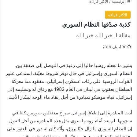
الرئيسية
/
الاكثر قراءة
الاكثر قراءة
كذبة صدّقها النظام السوري
مقالة لـ خير الله خير الله
30 أبريل، 2019
يشير ما تفعله روسيا حاليا إلى رغبة في التوصل إلى صفقة بين
النظام السوري وإسرائيل في حال توفر شروط معيّنة. استدعى عثور
القوات الروسية على رفات عسكري إسرائيلي، مفقود منذ معركة
السلطان يعقوب في لبنان في العام 1982 مع رفاق له وتسليمه إلى
إسرائيل، قيام موسكو بمبادرة من أجل إنقاذ ماء الوجه لبشّار الأسد.
أدت المبادرة إلى إطلاق إسرائيل سراح معتقلين سوريين كانا في
سجونها. لم يعد أمام روسيا سوى مثل هذه المبادرة من أجل القول
إن النظام السوري ما زال حيّا يرزق، وأنّه كان له دور في العثور على
رفات العسكري السوري في مخيّم اليرموك الفلسطيني قرب