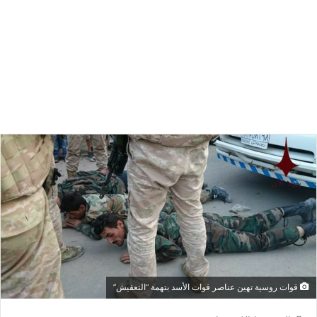
قوات روسية تهين عناصر قوات الأسد بتهمة “التعفيش”