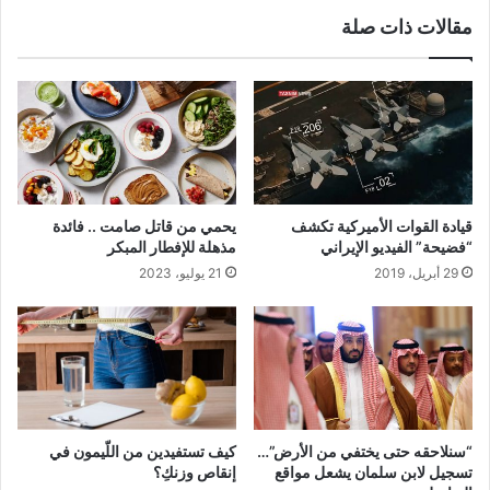
مقالات ذات صلة
قيادة القوات الأميركية تكشف
يحمي من قاتل صامت .. فائدة
“فضيحة” الفيديو الإيراني
مذهلة للإفطار المبكر
29 أبريل، 2019
21 يوليو، 2023
“سنلاحقه حتى يختفي من الأرض”…
كيف تستفيدين من اللّيمون في
تسجيل لابن سلمان يشعل مواقع
إنقاص وزنكِ؟