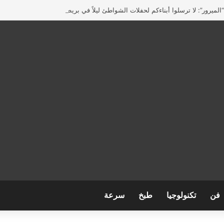
لميرور”: لا ترسلوا أبناءكم لحفلات الشواطئ ليلاً في بريطانيا
فن
تكنولوجيا
طبخ
سرعة