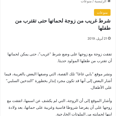
الرئيسية
/
منوعات
منوعات
شرط غريب من زوجة لحماتها حتى تقترب من
طفلها
21 أبريل، 2019
تفقت زوجة مع زوجها على وضع شرط “غريب”، حتى يمكن لحماتها
أن تقترب من طفلها المولود حديثا.
ونشر موقع “بابي غاغا” تلك القصة، التي وصفها البعض بالغريبة، فيما
أشار البعض إلى أنها قد تكون مجرد إنذار بخطورة “التدخين السلبي”
على الأطفال.
وأشار الموقع إلى أن الزوجة، التي لم يكشف عن اسمها، اتفقت مع
زوجها على أن يفرضا شروطا قاسية وغريبة على حماتها، بعد ولادة
ابنها لحمايته من الملوثات الخارجية.