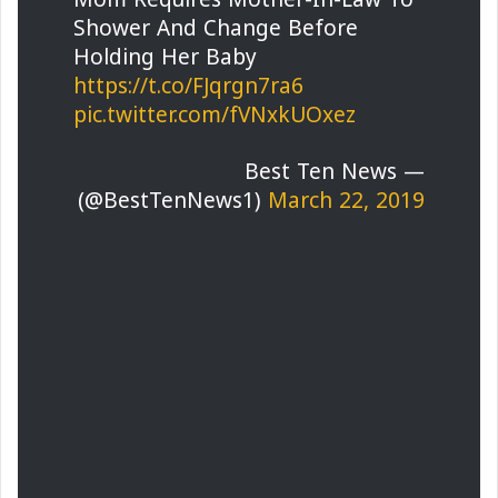
Shower And Change Before
Holding Her Baby
https://t.co/FJqrgn7ra6
pic.twitter.com/fVNxkUOxez
— Best Ten News
(@BestTenNews1)
March 22, 2019