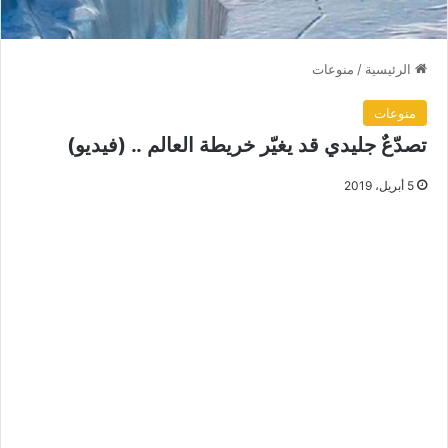
الرئيسية
/
منوعات
منوعات
تصدّعٌ جليدي قد يغيّر خريطة العالم .. (فيديو)
5 أبريل، 2019