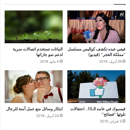
فيفي عبده تكشف كواليس مسلسل
النباتات تستخدم اتصالات سرية
”مملكة الغجر“ (فيديو)
لدعم نمو جاراتها
26 أبريل، 2019
4 مايو، 2018
فيسبوك في عامه الـ15.. احتفالات
ابتكار وسائل منع حمل آمنة للرجال
تلوثها “فضائح”
24 أبريل، 2018
5 فبراير، 2019