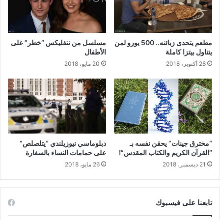
مطعم يتحدى زبائنه.. 500 يورو لمن
مسلسل من نتفليكس “خطر” على
يتناول بيتزا كاملة
الأطفال
28 أكتوبر، 2018
20 مايو، 2018
“مخترق جينات” يحقن نفسه بـ
دبلوماسي نيوزيلندي “يتلصلص”
“القرآن الكريم والكتاب المقدس”!
على حمامات النساء بالسفارة
21 ديسمبر، 2018
26 مايو، 2018
تابعنا على فيسبوك