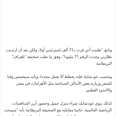
وتابع: “ظننت أني فزت بـ71 ألف إسترليني أولا، ولكن بعد أن ارتديت
نظارتي وجدت الرقم 71 مليونا”، وفق ما نقلت صحيفة “تلغراف”
البريطانية.
وبحسب غودشايلد فإنه يخطط ألا يعمل مجددا، وبأنه سيخصص وقتا
للسفر وزيارة بعض الأماكن السياحية مثل الأهرامات في مصر
والأخدود العظيم.
كذلك ينوي غودشايلد شراء منزل جميل وحضور أبرز المنافسات
الرياضية العالمية، خاتما مقابلته مع الصحيفة البريطانية بأنه “سيبحث