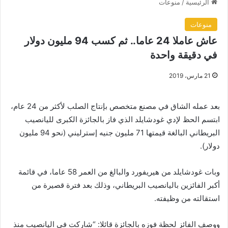
الرئيسية
/
منوعات
منوعات
عاش عاملا 24 عاما.. ثم كسب 94 مليون دولار
في دقيقة واحدة
21 مارس، 2019
بعد عمله الشاق في مصنع متخصص بإنتاج الصلب لأكثر من 24 عام،
ابتسم الحظ لإدي غودشايلد الذي فاز بالجائزة الكبرى لليانصيب
البريطاني البالغة قيمتها 71 مليون جنيه إسترليني (نحو 94 مليون
دولار).
وبات غودشايلد من هيريفورد والبالغ من العمر 58 عاما، في قائمة
أكبر الفائزين باليانصيب البريطاني، وذلك بعد فترة قصيرة من
استقالته من وظيفته.
ووصف الفائز لحظة فوزه بالجائزة قائلا: “شاركت في اليانصيب منذ