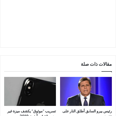
مقالات ذات صلة
رئيس بيرو السابق أطلق النار على
تسريب “موثوق” يكشف ميزة غير
نفسه
مسبوقة في آيفون 2019