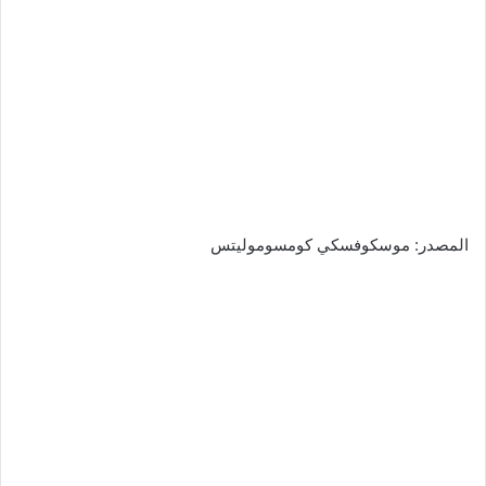
المصدر: موسكوفسكي كومسوموليتس