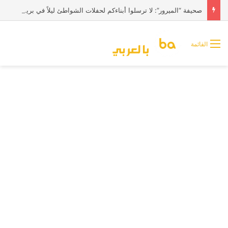
صحيفة “الميرور”: لا ترسلوا أبناءكم لحفلات الشواطئ ليلاً في بريطانيا
القائمة