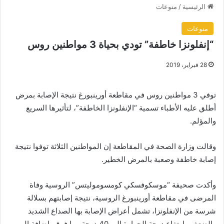
الرئيسية
/
منوعات
منوعات
“إنفلونزا خاطفة” تودي بحياة 3 مواطنين روس
28 فبراير، 2019
توفي 3 مواطنين روس في مقاطعة أورينبورغ نتيجة الإصابة بمرض
أطلق عليه الأطباء تسمية “الإنفلونزا الخاطفة”، لتأثيرها السريع
والمؤلم.
وقالت وزارة الصحة في المقاطعة إن المواطنين الثلاثة توفوا نتيجة
إصابة خاطفة وصعبة بالمرض الخطير.
وأكدت صحيفة “موسكوفسكي كومسوموليتس” الروسية وفاة
المرضى في مقاطعة أورينبورغ الروسية، نتيجة إصابتهم بسلالة
شرسة من الإنفلونزا، تشمل أعراض الإصابة بها الصداع الشديد
والضعف وارتفاع درجة الحرارة إلى 40 درجة وما فوق، إضافة إلى