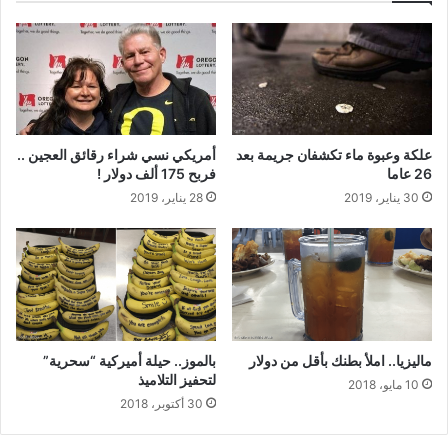
علكة وعبوة ماء تكشفان جريمة بعد
أمريكي نسي شراء رقائق العجين ..
26 عاما
فربح 175 ألف دولار !
30 يناير، 2019
28 يناير، 2019
ماليزيا.. املأ بطنك بأقل من دولار
بالموز.. حيلة أميركية “سحرية”
لتحفيز التلاميذ
10 مايو، 2018
30 أكتوبر، 2018