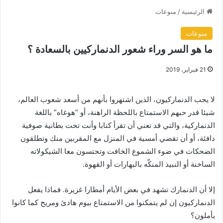
الرئيسية
/
منوعات
منوعات
ما هو السر وراء شعور الدنماركيين بالسعادة ؟
21 فبراير، 2019
لا يحب الدنماركيون، الذين اشتهروا بأنهم من أسعد شعوب العالم،
شيئا قدر حبهم الاستمتاع باللحظة الراهنة، أو “هوغاه” باللغة
الدنماركية، والتي قد تعني أن تقرأ كتابا وأنت تحت بطانية صوفية
دافئة، أو أن تقضي أمسية في المنزل مع المقربين منك وتطلقون
الضحكات في ضوء الشموع الخافت وتحتسون معا الشيكولاته
الساخنة أو النبيذ المنكّه بالبهارات أو القهوة.
إلا أن الدنمارك تشهد في بعض الأيام أمطارا غزيرة. فماذا يفعل
الدنماركيون إن لم يتمكنوا من الاستمتاع بيوم هادئ ومريح كما كانوا
يأملون؟