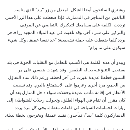
ويشتري السائحون أيضا الشكل المعدل من زر “بيد” الذي يناسب
البالغين من المتاجر في الدنمارك، فإذا ضغطت على هذا الزر الأحمر،
ترددت الكلمة على مسامعك لتذكيرك بالتغاضي عن الموقف
والتركيز على شيء آخر. وقد تلقيت في عيد الميلاد المجيد زرا فاخرا
يردد كلما ضغطت عليه جملة تشجيعية: “خذ نفسا عميقا، وكل شيء
سيكون على ما يرام”.
ويبدو أن هذه الكلمة هي الأنسب للتعامل مع التقلبات الجوية في بلد
يستحيل التنبؤ فيه بحالة الطقس. وقد شهدت بنفسي على مر
السنين خططا عديدة تغيرت في آخر لحظة، ورغم ذلك ساد التفاؤل
بين الجميع مرة أخرى وعزموا على الاستمتاع باليوم. وقد تسببت
الأمطار في إقامة مآدب عديدة وحفلات شواء داخل المنازل بعد أن
كان مقررا أن تقام في الهواء الطلق، وتحولت رحلات للشواطئ إلى
زيارات لحمامات السباحة في قاعات مغطاة. وفي كل مرة يردد
الدنماركيون كلمة “بيد”، فيأخذون نفسا عميقا، ويخرجون بخطة بديلة.
وقد تعلمت أن هذه الخطط البديلة في أغلب الأحيان تكون أكثر راحة