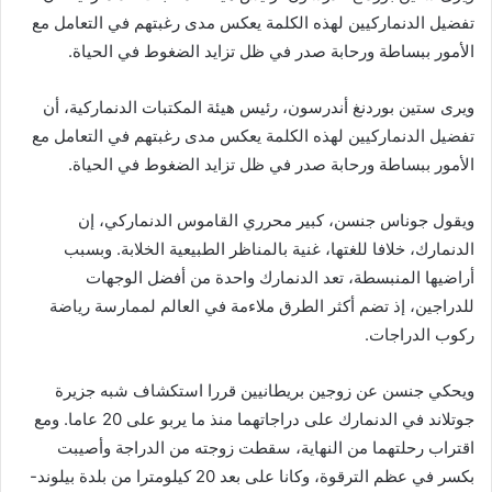
تفضيل الدنماركيين لهذه الكلمة يعكس مدى رغبتهم في التعامل مع
الأمور ببساطة ورحابة صدر في ظل تزايد الضغوط في الحياة.
ويرى ستين بوردنغ أندرسون، رئيس هيئة المكتبات الدنماركية، أن
تفضيل الدنماركيين لهذه الكلمة يعكس مدى رغبتهم في التعامل مع
الأمور ببساطة ورحابة صدر في ظل تزايد الضغوط في الحياة.
ويقول جوناس جنسن، كبير محرري القاموس الدنماركي، إن
الدنمارك، خلافا للغتها، غنية بالمناظر الطبيعية الخلابة. وبسبب
أراضيها المنبسطة، تعد الدنمارك واحدة من أفضل الوجهات
للدراجين، إذ تضم أكثر الطرق ملاءمة في العالم لممارسة رياضة
ركوب الدراجات.
ويحكي جنسن عن زوجين بريطانيين قررا استكشاف شبه جزيرة
جوتلاند في الدنمارك على دراجاتهما منذ ما يربو على 20 عاما. ومع
اقتراب رحلتهما من النهاية، سقطت زوجته من الدراجة وأصيبت
بكسر في عظم الترقوة، وكانا على بعد 20 كيلومترا من بلدة بيلوند-