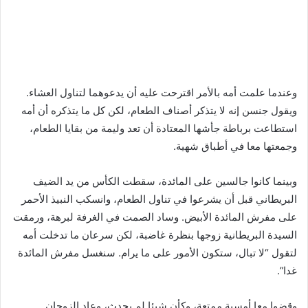
وعندما علمت أمه بالأمر اقترحت عليه أن يدعوهما لتناول العشاء.
ويقول جنسن إنه لا يتذكر أصناف الطعام، لكن كل ما يتذكره أن أمه
استطاعت برباطة جأشها المعتادة أن تعد وليمة من بقايا الطعام،
وجمعتها معا في أطباق شهية.
وبينما كانوا جالسين على المائدة، سقطت الكأس من يد الضيف
البريطاني قبل أن يشرعوا في تناول الطعام، وانسكب النبيذ الأحمر
على مفرش المائدة الأبيض. وساد الصمت في الغرفة لبرهة، ورمقت
السيدة البريطانية زوجها بنظرة غاضبة، لكن سرعان ما تدخلت أمه
لتقول “لا تبال، ستكون الأمور على ما يرام. سنغسل مفرش المائدة
غدا”.
وقضوا معا أمسية ممتعة، وكأن شيئا لم يحدث، وعاد الزوجان