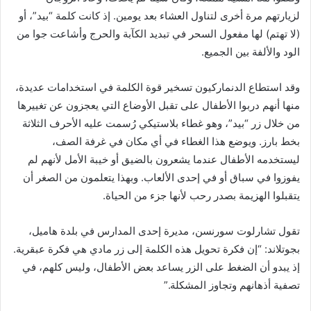
لزيارتهم مرة أخرى لتناول العشاء بعد يومين. إذ كانت كلمة “بيد”، أو
(لا تهتم) لها مفعول السحر في تبديد الكآبة والحرج وأشاعت جوا من
الود والألفة بين الجميع.
وقد استطاع الدنماركيون تسخير قوة الكلمة في استخدامات عديدة،
منها أنهم دربوا الأطفال على تقبل الأوضاع التي يعجزون عن تغييرها
من خلال زر “بيد”، وهو غطاء بلاستيكي رُسمت عليه الأحرف الثلاثة
بخط بارز. ويوضع هذا الغطاء في أي مكان في غرفة الصف،
ليستخدمه الأطفال عندما يشعرون بالضيق أو خيبة الأمل لأنهم لم
يفوزوا في سباق أو في إحدى الألعاب. وبهذا يتعلمون من الصغر أن
يتقبلوا الهزيمة بصدر رحب لأنها جزء من الحياة.
تقول تشارلوت سورنسن، مديرة إحدى المدارس في بلدة هاميل،
بجوتلاند: “إن فكرة تحويل هذه الكلمة إلى زر مادي هي فكرة عبقرية.
إذ يبدو أن الضغط على الزر يساعد بعض الأطفال، وليس كلهم، في
تصفية أذهانهم وتجاوز المشكلة.”