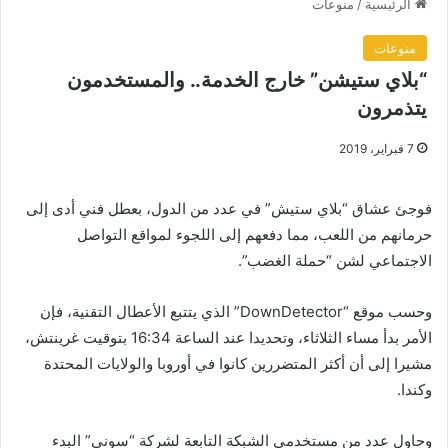
الرئيسية
/
منوعات
منوعات
“بلاي ستيشن” خارج الخدمة.. والمستخدمون
يتذمرون
7 فبراير، 2019
فوجئ عشاق “بلاي ستيش” في عدد من الدول، بعطل فني أدى إلى
حرمانهم من اللعب، مما دفعهم إلى اللجوء لمواقع التواصل
الاجتماعي لشن “حملة الغضب”.
وحسب موقع “DownDetector” الذي يتتبع الأعطال التقنية، فإن
الأمر بدأ مساء الثلاثاء، وتحديدا عند الساعة 16:34 بتوقيت غرينتش،
مشيرا إلى أن أكثر المتضررين كانوا في أوروبا والولايات المحتدة
وكندا.
وحاول عدد من مستخدمي الشبكة التابعة لشركة “سوني” البدء