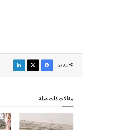
فيسبوك
X
لينكدإن
شاركها
مقالات ذات صلة