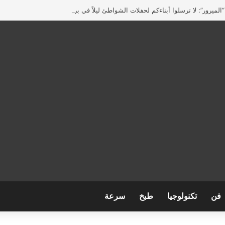
لميرور”: لا ترسلوا أبناءكم لحفلات الشواطئ ليلاً في بريطانيا
فن
تكنولوجيا
طبخ
سرعة