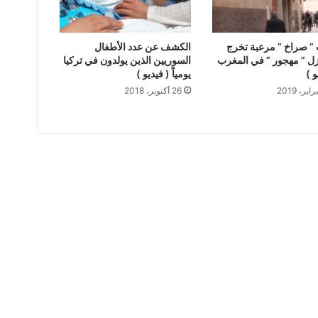
” صراخ ” مرعبة تخرج
الكشف عن عدد الأطفال
ل ” مهجور ” في المغرب
السوريين الذين يولدون في تركيا
و )
يومياً ( فيديو )
26 أكتوبر، 2018