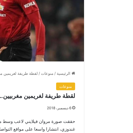
الرئيسية
/
منوعات
/
لقطة طريفة لغريمين مغ
منوعات
لقطة طريفة لغريمين مغربيين.
6 ديسمبر، 2018
حققت صورة مروان فيلايني لاعب وسط ما
غندوزي، انتشارا واسعا على مواقع التواص