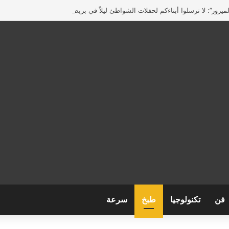
يرور”: لا ترسلوا أبناءكم لحفلات الشواطئ ليلاً في بريطانيا
فن
تكنولوجيا
طبخ
سرعة