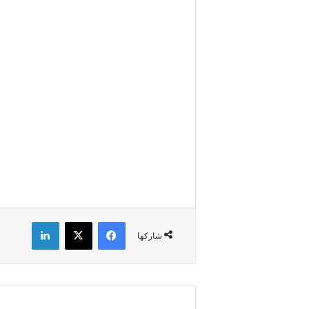
فيسبوك
X
لينكدإن
شاركها