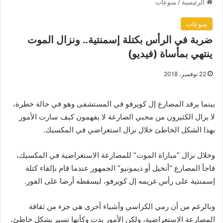
الرئيسية
/
منوعات
منوعات
ضربة في الرأس بكتلة إسمنتية.. ونزال الموت
ينتهي بمأساة (فيديو)
22 نوفمبر، 2018
بينما يرقد المصارع إل كويرفو في المستشفى وهو في حالة خطرة،
لا يزال الكثيرون من محبي الصارعة لا يفهمون كيف سارت الأمور
بهذا الشكل الخاطئ خلال نزال استعراضي في المكسيك.
وخلال نزال “مباراة الموت” للمصارعة الاستعراضية في المكسيك،
فاجأ المصارع “أنخيل أو ديمونيو” الجمهور عندما قام بإلقاء كتلة
إسمنتية على رأس غريمه إل كويرفو، ليسقطه أرضا على الفور.
وبالرغم من أن رمي الكراسي وأشياء أخرى هي جزء من ثقافة
المصارعة الاستعراضية، ولكن الأمور بدت وكأنها تسير بشكل خاطئ،