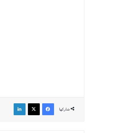
فيسبوك
X
لينكدإن
شاركها