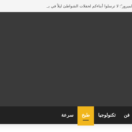
يرور”: لا ترسلوا أبناءكم لحفلات الشواطئ ليلاً في بريطانيا
فن
تكنولوجيا
طبخ
سرعة