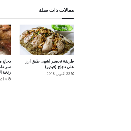
مقالات ذات صلة
طريقة تحضير اشهى طبق ارز
دجاج م
على دجاج (فيديو)
سر طرا
زنخة ال
22 أكتوبر، 2018
4 أكتوبر، 2018