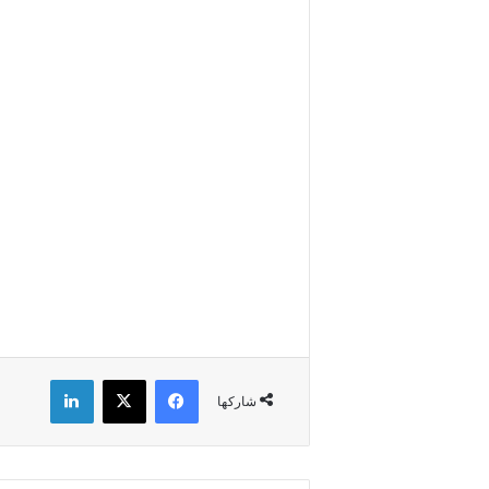
فيسبوك
X
لينكدإن
شاركها