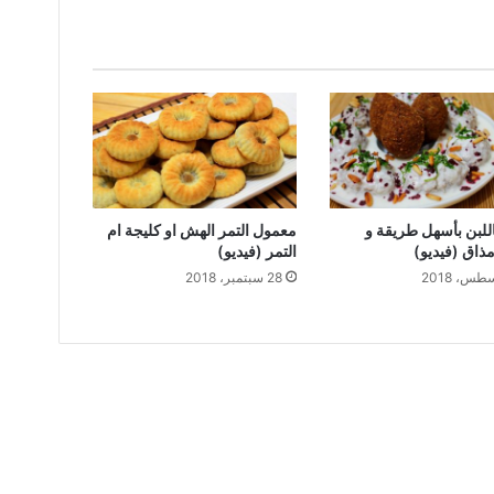
اللبن بأسهل طريقة و
معمول التمر الهش او كليجة ام
ذاق (فيديو)
التمر (فيديو)
28 سبتمبر، 2018