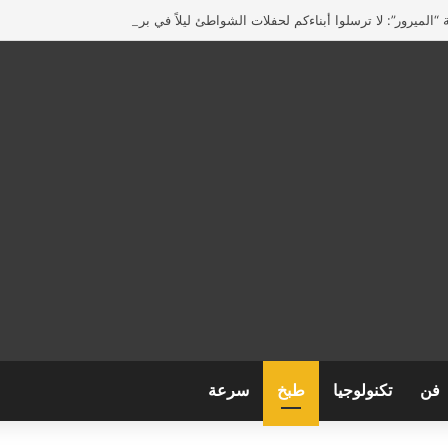
“الميرور”: لا ترسلوا أبناءكم لحفلات الشواطئ ليلاً في بريطانيا
فن
تكنولوجيا
طبخ
سرعة