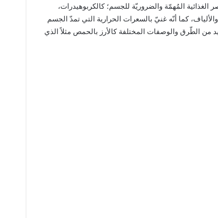
صر الغذائية المُهمّة والضروريّة للجسم؛ كالكربوهيدرات،
لألياف، كما أنّه غنيّ بالسعرات الحرارية التي تمدّ الجسم
عديد من الطّرق والوصفات المختلفة كالأرز بالحمص مثلاً الذي