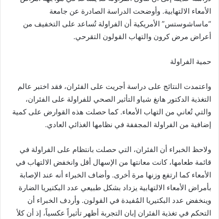
الأمعاء الالتهابية. وأوضحت الدراسة الصادرة عن جامعة
“ماساشوستس” الأمريكية أن الفراولة تُساعد على التخفيف من
أعراض مرض كرون والتهاب القولون التقرحي.
حمية الفراولة
واعتمدت النتائج على دراسة أجريت على الفئران، فقد اختبر عالم
التغذية الدكتور هانغ شياو التأثير الصحي للفراولة على الفئران،
والتي تُعاني من التهاب الأمعاء. كما حصلت هذه القوارض على كمية
إضافية من الفراولة المجففة في نظامها الغذائي العادي.
ولاحظ الخبراء أن الفئران، التي حصلت بانتظام على الفراولة في
قائمة طعامها، كانت معانتها من الإسهال أقل وانخفض الالتهاب في
الأمعاء كما ارتفع وزنها مرة أخرى. وأضاف الخبراء أنه عند الإصابة
بأمراض الأمعاء الالتهابية يزداد بشكل طبيعي عدد البكتيريا الضارة
وينخفض عدد البكتيريا المُفيدة في القولون. وأردف الخبراء أن
التحكم في تغذية الفئران إبان التجربة أظهر تأثيراً عكسياً، إذ أن كلأ