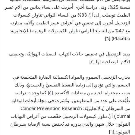
بنسبة 25%، وفي دراسة أخرى أُجريت على نساء يعانين من آلام عسر
الطمث توصلت إلى أنّ 83% من النساء اللواتي تناولن كبسولات
الزنجبيل أشرن إلى تحسنٍ في أعراض عسر الطمث وآلامه مقارنة
مع 47% من النساء اللواتي تناولن الكبسولات الوهمية (بالإنجليزية:
Placebo).[٦]
يفيد الزنجبيل في تخفيف حالات التهاب القصبات الهوائيّة، وتخفيف
الآلام المصاحبة لها.[٤]
يحارب الزنجبيل السموم والمواد الكيميائية الضارة المتجمعة في
الجسم، والتي تؤدي إلى زيادة الضغط النفسيّ والجسديّ، وذلك
بسبب محتواه الجيد من مضادات الأكسدة،[٥] كما وجدت دراسة
طُبّقت على عدد من المتطوعين، ونُشرت في مجلة أبحاث الوقاية
من السرطان (بالإنجليزيّة: Cancer Prevention Research
journal) أنّ تناول كبسولات الزنجبيل خفّضت من أعراض التهابات
القولون خلال شهر، والذي بدوره قد يُخفض نسبة الإصابة بسرطان
القولون.[٦]