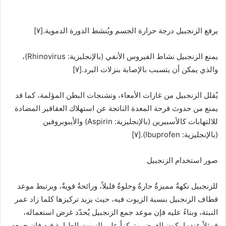
يرفع الزنجبيل درجة حرارة الجسم ويُنشط الدورة الدموية.[٧]
يمنع الزنجبيل نشاط الفيروس الأنفي (بالإنجليزية: Rhinovirus)،
والذي يمكن أن يتسبب بالإصابة بنزلات البرد.[٧]
يُقلل الزنجبيل من غازات الأمعاء، وتشنجات البطن المؤلمة، كما قد
يمنع من حدوث قرحة المعدة الناتجة عن استهلاك العقاقير المضادة
للالتهابات كالأسبيرين (بالإنجليزية: Aspirin) والأيبوبروفين
(بالإنجليزية: Ibuprofen).[٧]
صور استخدام الزنجبيل
للزنجبيل نكهةٌ مميزةٌ حارةٌ وحلوةٌ قليلاً، ورائحةٌ قويةٌ، ويرتبط موعد
قطاف الزنجبيل بنسبة الزيوت فيه، حيث يزيد تركيزها كلما زاد عمر
النبتة، وبناءً عليه فإن موعد جمع الزنجبيل يُحدّد غرض استعماله،
فمثلاً عندما يكون الغرض متركزاً على الزيوت الطيارة فيه فإن جمعه