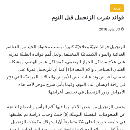
صحة
فوائد شرب الزنجبيل قبل النوم
30 مايو، 2018
للزنجبيل فوائدُ طبيّةٌ وعلاجيّةٌ كثيرةٌ، بسبب محتواه الجيد من العناصر
الغذائية والمواد الكيميائيّة المختلفة، ولعل أهم فوائده الطبيّة قدرته
على علاج مشاكل الجهاز الهضمي، كمشاكل عسر الهضم، ومشكلة
الغثيان الصباحي، وآلام المعدة.[٤] كما أن للزنجبيل قدرةً على
تخفيف أعراض وتداعيات بعض الأمراض والحالات المرضيّة التي تؤثر
في راحة الإنسان أثناء النوم، وفيما يأتي شرح موجز لأهم هذه
الأمراض ودور الزنجبيل في تخفيف أعراضها:
يخفف الزنجبيل من بعض الآلام، بما فيها آلام الرأس والصداع الناتجة
عن الضغوطات النفسيّة اليوميّة،[٥] حيث وجدت دراسة تم تطبيقها
في جامعة جورجيا على 74 متطوعاً أنّ استهلاك مكملات الزنجبيل
يومياً يُقلل من آلام العضلات الناتجة عن ممارسة النشاطات البدنية