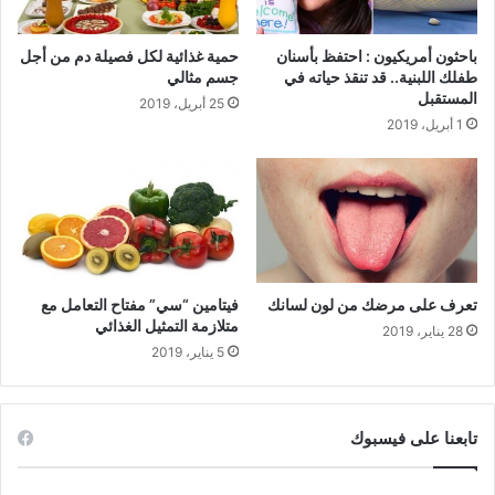
باحثون أمريكيون : احتفظ بأسنان
حمية غذائية لكل فصيلة دم من أجل
طفلك اللبنية.. قد تنقذ حياته في
جسم مثالي
المستقبل
25 أبريل، 2019
1 أبريل، 2019
تعرف على مرضك من لون لسانك
فيتامين “سي” مفتاح التعامل مع
متلازمة التمثيل الغذائي
28 يناير، 2019
5 يناير، 2019
تابعنا على فيسبوك