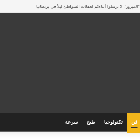
لميرور”: لا ترسلوا أبناءكم لحفلات الشواطئ ليلاً في بريطانيا
فن
تكنولوجيا
طبخ
سرعة