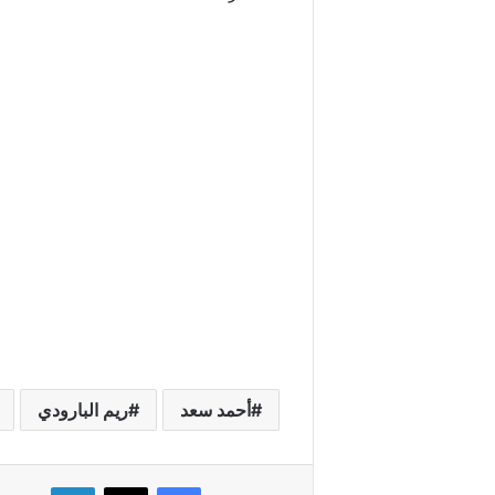
أحمد سعد
ريم البارودي
فيسبوك
X
لينكدإن