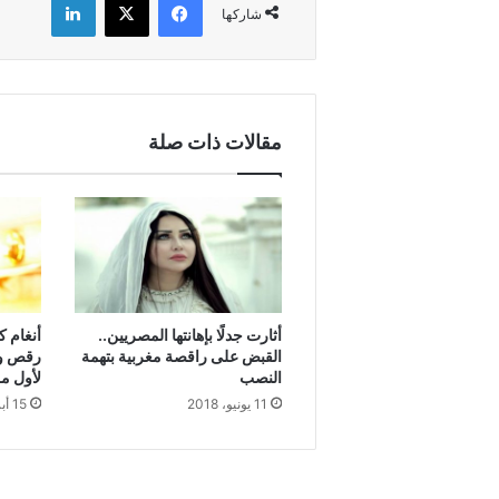
شاركها
مقالات ذات صلة
أثارت جدلًا بإهانتها المصريين..
أنغام ك
القبض على راقصة مغربية بتهمة
رقص وم
النصب
لأول م
11 يونيو، 2018
15 أبريل، 2019