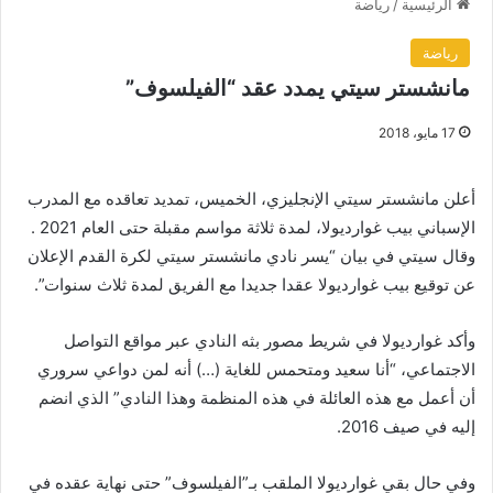
الرئيسية
/
رياضة
رياضة
مانشستر سيتي يمدد عقد “الفيلسوف”
17 مايو، 2018
أعلن مانشستر سيتي الإنجليزي، الخميس، تمديد تعاقده مع المدرب
الإسباني بيب غوارديولا، لمدة ثلاثة مواسم مقبلة حتى العام 2021 .
وقال سيتي في بيان “يسر نادي مانشستر سيتي لكرة القدم الإعلان
عن توقيع بيب غوارديولا عقدا جديدا مع الفريق لمدة ثلاث سنوات”.
وأكد غوارديولا في شريط مصور بثه النادي عبر مواقع التواصل
الاجتماعي، “أنا سعيد ومتحمس للغاية (…) أنه لمن دواعي سروري
أن أعمل مع هذه العائلة في هذه المنظمة وهذا النادي” الذي انضم
إليه في صيف 2016.
وفي حال بقي غوارديولا الملقب بـ”الفيلسوف” حتى نهاية عقده في