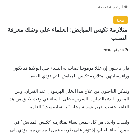
الرئيسية
/
صحة
صحة
متلازمة تكيس المبايض: العلماء على وشك معرفة
السبب
16 مايو، 2018
قال باحثون إن خللا هرمونيا تصاب به النساء قبل الولادة قد يكون
وراء إصابتهن بمتلازمة تكيس المبايض التي تؤدي للعقم.
وتمكن الباحثون من علاج هذا الخلل الهرموني عند الفئران، ومن
المقرر البدء بالتجارب السريرية على النساء في وقت لاحق من هذا
العام، بحسب تقرير نشرته مجلة “نيو ساينتست” العلمية.
وتُصاب واحدة من كل خمس نساء بمتلازمة “تكيس المبايض” في
جميع أنحاء العالم، إذ تؤثر على طريقة عمل المبيض مما يؤدي إلى