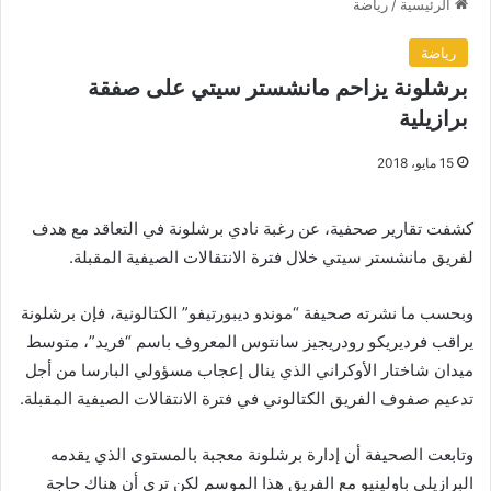
الرئيسية
/
رياضة
رياضة
برشلونة يزاحم مانشستر سيتي على صفقة
برازيلية
15 مايو، 2018
كشفت تقارير صحفية، عن رغبة نادي برشلونة في التعاقد مع هدف
لفريق مانشستر سيتي خلال فترة الانتقالات الصيفية المقبلة.
وبحسب ما نشرته صحيفة “موندو ديبورتيفو” الكتالونية، فإن برشلونة
يراقب فرديريكو رودريجيز سانتوس المعروف باسم “فريد”، متوسط
ميدان شاختار الأوكراني الذي ينال إعجاب مسؤولي البارسا من أجل
تدعيم صفوف الفريق الكتالوني في فترة الانتقالات الصيفية المقبلة.
وتابعت الصحيفة أن إدارة برشلونة معجبة بالمستوى الذي يقدمه
البرازيلي باولينيو مع الفريق هذا الموسم لكن ترى أن هناك حاجة