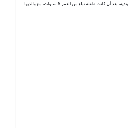
ووقع الحادث في محطة بمدينة مومباي الهندية، بعد أن كانت طفلة تبلغ من العمر 5 سنوات، مع والديها