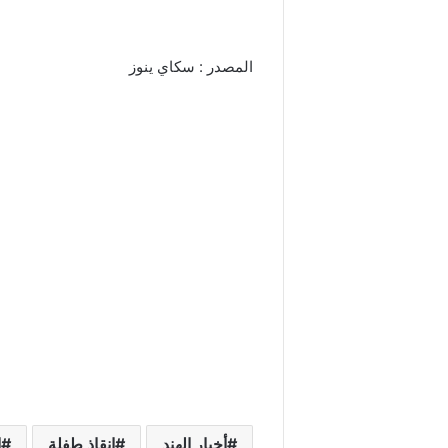
المصدر : سكاي ينوز
أخبار الهند
إنقاذ طفلة
ا