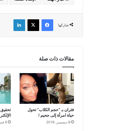
فيسبوك
X
لينكدإن
شاركها
مقالات ذات صلة
فئران بـ “حجم الكلاب” تحول
تحقيق 
حياة امرأة إلى جحيم !
الإلكتر
8 ديسمبر، 2018
6 فبراير، 2019