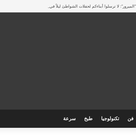
لميرور”: لا ترسلوا أبناءكم لحفلات الشواطئ ليلاً في بريطانيا
فن
تكنولوجيا
طبخ
سرعة