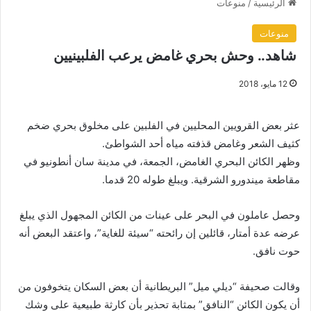
الرئيسية
/
منوعات
منوعات
شاهد.. وحش بحري غامض يرعب الفلبينيين
12 مايو، 2018
عثر بعض القرويين المحليين في الفلبين على مخلوق بحري ضخم
كثيف الشعر وغامض قذفته مياه أحد الشواطئ.
وظهر الكائن البحري الغامض، الجمعة، في مدينة سان أنطونيو في
مقاطعة ميندورو الشرقية. ويبلغ طوله 20 قدما.
وحصل عاملون في البحر على عينات من الكائن المجهول الذي يبلغ
عرضه عدة أمتار، قائلين إن رائحته “سيئة للغاية”، واعتقد البعض أنه
حوت نافق.
وقالت صحيفة “ديلي ميل” البريطانية أن بعض السكان يتخوفون من
أن يكون الكائن “النافق” بمثابة تحذير بأن كارثة طبيعية على وشك