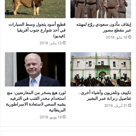
إيقاف مأذون سعودي روّج لمهنته
قطيع أسود يتجول وسط السيارات
عبر مقطع مصور
في أحد شوارع جنوب أفريقيا
(فيديو)
16 مايو، 2018
13 يناير، 2019
تكييف وتلفزيون وأشياء أخرى..
لورد هيغ يسخر من المعارضين: منع
تفاصيل زنزانة عمر البشير
استخدام مخدر القنب في الترفيه
يشبه السعي لاستعادة الامبراطورية
21 أبريل، 2019
البريطانية
19 يونيو، 2018