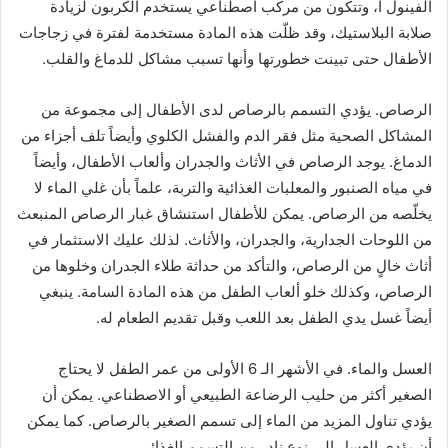
الفينول أ، وتتكون من مركب اصطناعي يستخدم الكربون لزيادة
صلابة البلاستيك، وقد ظلّت هذه المادة مستخدمة لفترة في زجاجات
الأطفال حتى تبينت خطورتها وأنها تسبب مشاكل للدماغ والقلب.
الرصاص. يؤدي التسمم بالرصاص لدى الأطفال إلى مجموعة من
المشاكل الصحية مثل فقر الدم والفشل الكلوي وأيضاً تلف أجزاء من
الدماغ. يوجد الرصاص في الأثاث والجدران وألعاب الأطفال، وأيضاً
في مياه الصنبور والمعلبات الغذائية والتربة، علماً بأن غلي الماء لا
يخلّصه من الرصاص. يمكن للأطفال استنشاق غبار الرصاص المنبعث
من اللوحات الجدارية، والجدران، والأثاث. لذلك عليك الاستثمار في
أثاث خالٍ من الرصاص، والتأكد من حداثة طلاء الجدران وخلوها من
الرصاص، وكذلك خلو ألعاب الطفل من هذه المادة السامة. ينبغي
أيضاً غسل يدي الطفل بعد اللعب وقبل تقديم الطعام له.
العسل والماء. في الأشهر الـ 6 الأولى من عمر الطفل لا يحتاج
الصغير أكثر من حليب الرضاعة الطبيعي أو الاصطناعي. يمكن أن
يؤدي تناول المزيد من الماء إلى تسمم الصغير بالرصاص. كما يمكن
أن يؤدي العسل إلى نوع نادر من التسمم الغذائي.