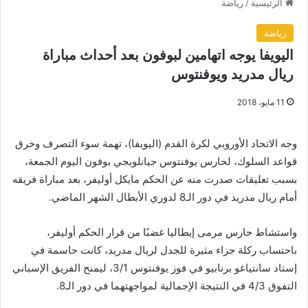
الرئيسية
/
رياضة
رياضة
اليويفا يوجه اتهامين لبوفون بعد أحداث مباراة
ريال مدريد ويوفنتوس
11 مايو، 2018
وجه الاتحاد الأوروبي لكرة القدم (اليويفا)، تهمة سوء التصرف وخرق
قواعد السلوك، لحارس يوفنتوس جيانلويجي بوفون اليوم الجمعة،
بسبب تعليقات صدرت منه عن الحكم مايكل أوليفر، بعد مباراة فريقه
أمام ريال مدريد في دور الـ8 لدوري الأبطال الشهر الماضي.
واستشاط حارس مرمى إيطاليا غضبًا من قرار الحكم أوليفر،
باحتساب ركلة جزاء مثيرة للجدل لريال مدريد، كانت حاسمة في
إستاد سانتياغو برنابيو في فوز يوفنتوس 3/1، ليمنح الفريق الإسباني
التفوق 4/3 في النتيجة الإجمالية لمواجهتهما في دور الـ8.