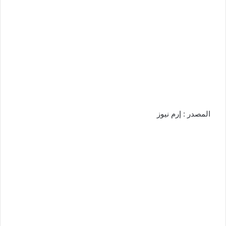
المصدر : إرم نيوز