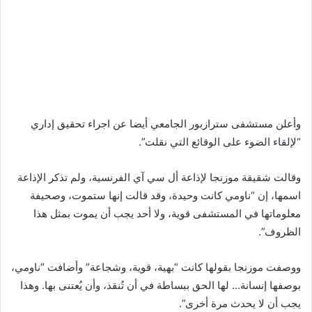
وأعلن مستشفى سترازبور الجامعي أيضا عن اجراء تحقيق إداري
“لإلقاء الضوء على الوقائع التي نقلت”.
وقالت شقيقة موزنجا لإذاعة أل سي آي الفرنسية، ولم تذكر الإذاعة
اسمها، إن “ناومي كانت وحيدة، وقد قالت إنها ستموت، وصحيفة
معلوماتها في المستشفى قوية، ولا أحد يجب أن يموت بمثل هذا
الظروف”.
ووصفت موزنجا بقولها كانت “بهية، قوية، وشجاعة” وأضافت “ناومي،
بوصفها إنسانة… لها الحق ببساطة في أن تُنقذ، وأن يُعتنى بها. وهذا
يجب أن لا يحدث مرة أخرى”.