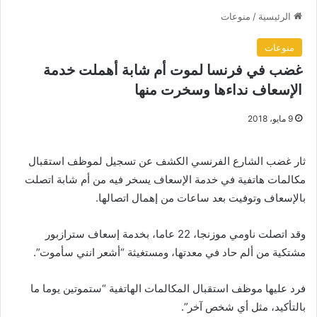
الرئيسية
/
منوعات
منوعات
غضب في فرنسا لموت أم شابة أهملت خدمة
الإسعاف نداءها وسخرت منها
9 مايو، 2018
ثار غضب الشارع الفرنسي الكشف عن تسجيل لموظف استقبال
مكالمات هاتفية في خدمة الإسعاف يسخر فيه من أم شابة اتصلت
بالإسعاف وتوفيت بعد ساعات من إهمال اتصالها.
وقد اتصلت ناومي موزنجا، 22 عاما، بخدمة إسعاف سترازبور
مشتكية من ألم حاد في معدتها، ومستغيثة “أشعر انني سأموت”.
فرد عليها موظف استقبال المكالمات الهاتفية “ستموتين يوما ما
بالتأكيد، مثل أي شخص آخر”.