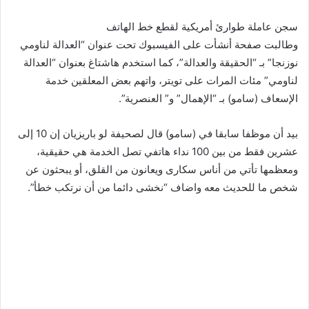
سجن عاملة طوارئ أمريكية لقطع خط الهاتف
وطالبت صفحة أنشأت على الفيسبوك تحت عنوان “العدالة لناومي
نوزنجا” بـ “الحقيقة والعدالة”، كما استخدم هاشتاغ بعنوان “العدالة
لناومي” مئات المرات على تويتر، واتهم بعض المعلقين خدمة
الإسعاف (سامو) بـ “الإهمال” و” العنصرية”.
بيد أن موظفا سابقا في (سامو) قال لصحيفة لو باريزيان إن 10 إلى
عشرين فقط من بين 100 نداء هاتفي تصل الخدمة هي حقيقية،
ومعظمها تأتي من أناس سكارى ويعانون من القلق، أو يبحثون عن
شخص ما للحديث معه واضاف “نخشى دائما من أن نرتكب خطأ”.