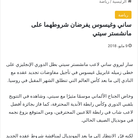
الرئيسية
/
رياضة
رياضة
ساني وغيسوس يفرضان شروطهما على
مانشستر سيتي
9 مايو، 2018
سار ليروي ساني لاعب مانشستر سيتي بطل الدوري الإنجليزي على
خطى زميله غابرييل غيسوس في تأجيل مفاوضات تجديد عقده مع
النادي إلى ما بعد كأس العالم التي تنطلق الشهر المقبل في روسيا.
وخاض الجناح الألماني موسمًا مثيرًا مع سيتي، وشاهده في التتويج
بلقبي الدوري وكأس رابطة الأندية المحترفة، كما فاز بجائزة أفضل
لاعب شاب في رابطة اللاعبين المحترفين، ومن المتوقع بزوغ نجمه
في مونديال الصيف الحالي.
لكنه قرّر الانتظار إلى ما بعد المونديال لمناقشة شروط عقده الجديد