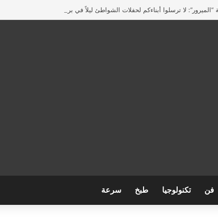
“الميرور”: لا ترسلوا أبناءكم لحفلات الشواطئ ليلاً في بريطانيا
فن
تكنولوجيا
طبخ
سرعة