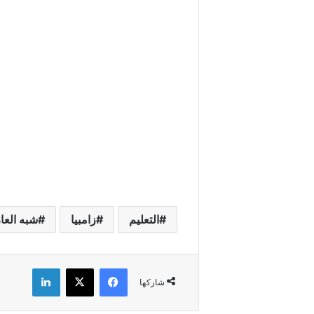
التعليم
زامبيا
شبه العا
فيسبوك
X
لينكدإن
شاركها