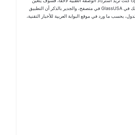
ذا كنت تريد استرداد الوصفة الطبية لاحقاً، فسوف يتعين
عليك تسجيل الدخول مرة أخرى إلى حسابك في GlassUSA في متصفح، والجدير بالذكر أن التطبيق
دول، بحسب ما ورد في موقع البوابة العربية للأخبار التقنية،