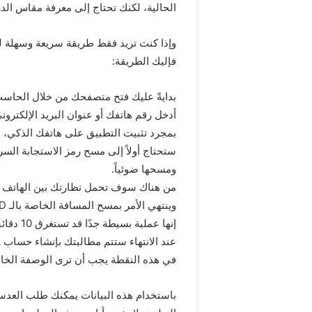
الحالية، لكنك تحتاج إلى معرفة مقاس الد
وإذا كنت تريد فقط طريقة سريعة وسهلة ل
فإليك الطريقة:
بدايةً عليك فتح متصفحك من خلال الحاسب الخاص بك والتو
أدخل رقم هاتفك أو عنوان البريد الإلكتروني ال
بمجرد تثبيت التطبيق على هاتفك الذكي، ات
ستحتاج أولاً إلى مسح رمز الاستجابة السر
ومسحها ضوئياً.
من هناك سوف تحمل نظارتك بين الهاتف
وينتهي الأمر بمسح المسافة الخاصة بالـ PD، وهو الأمر الذي يتطلب منك حمل البطاقة إلى جبهتك.
إنها عملية بسيطة جدًا قد تستغرق 10 دقائق تقريباً.
عند الانتهاء ستتم مطالبتك بإنشاء حساب GlassUSA.
في هذه النقطة يجب أن ترى الوصفة الخا
باستخدام هذه البيانات يمكنك طلب العد