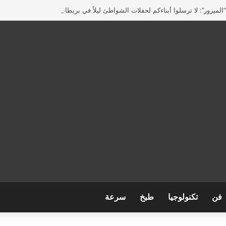
لميرور”: لا ترسلوا أبناءكم لحفلات الشواطئ ليلاً في بريطانيا
فن
تكنولوجيا
طبخ
سرعة