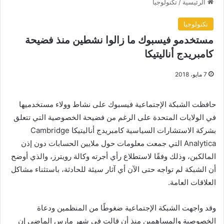
الرئيسية
/
تكنولوجيا
تكنولوجيا
مستخدمو فيسبوك ما زالوا نشطين منذ فضيحة
كامبريدج أناليتيكا
7 مايو، 2018
حافظت الشبكة الإجتماعية فيسبوك على نشاط وولاء مستخدميها
في الولايات المتحدة على الرغم من فضيحة الخصوصية التي تتعلق
بشركة الاستشارات السياسية كامبريدج أناليتيكا Cambridge
Analytica التي جمعت معلومات حول ملايين الحسابات دون إذن
المالكين، وذلك وفقًا لاستطلاع رأي أجرته وكالة رويترز، والذي أوضح
أن الشبكة لم تواجه حتى الآن أي آثار سيئة للحادثة، باستثناء مشاكل
العلاقات العامة.
وقد واجهت الشبكة الإجتماعية ضغوطًا من المنظمين ودعاة
الخصوصية والمساهمين منذ أن قالت في شهر مارس الماضي إن