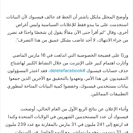
وأوضح المحلل مايكل باشتر أن الحظ قد حالف فيسبوك لأن البيانات
استخدمت على ما يبدو فقط للإعلانات السياسية وليس أغراض
أخرى، وقال “لم أقرأ حتى الآن مقالًا يقول إن شخصًا واحدًا قد تضرر
من جراء الانتهاك، لا أحد غاضب بشكل عميق من هذا التصرف”.
وردًا على فضيحة الخصوصية التي اندلعت في 16 مارس الماضي
وأثارت اهتمام كبير على الإنترنت من خلال النشاط الكبير لهاشتاج
حذف حسابات فيسبوك
#
deletefacebook،
فقد اعتذر المسؤولون
التنفيذيون عن هذا الأمر، وتعهدوا بالتحقيق مع الآخرين الذين جمعوا
بيانات مستخدمي فيسبوك، وخفضوا كمية البيانات المتاحة لمطوري
التطبيقات المماثلين.
وأثناء الإعلان عن نتائج الربع الأول من العام الحالي، أوضحت
فيسبوك أن عدد المستخدمين الشهريين في الولايات المتحدة وكندا
قد ارتفع إلى 241 مليون في 31 مارس بالمقارنة مع عدد 239 مليون
في 31 ديسمبر، وهو ما يتماشى مع النمو الحاصل في السنوات