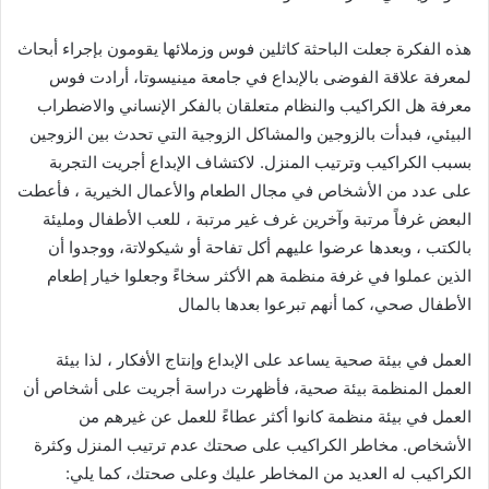
هذه الفكرة جعلت الباحثة كاثلين فوس وزملائها يقومون بإجراء أبحاث
لمعرفة علاقة الفوضى بالإبداع في جامعة مينيسوتا، أرادت فوس
معرفة هل الكراكيب والنظام متعلقان بالفكر الإنساني والاضطراب
البيئي، فبدأت بالزوجين والمشاكل الزوجية التي تحدث بين الزوجين
بسبب الكراكيب وترتيب المنزل. لاكتشاف الإبداع أجريت التجربة
على عدد من الأشخاص في مجال الطعام والأعمال الخيرية ، فأعطت
البعض غرفاً مرتبة وآخرين غرف غير مرتبة ، للعب الأطفال ومليئة
بالكتب ، وبعدها عرضوا عليهم أكل تفاحة أو شيكولاتة، ووجدوا أن
الذين عملوا في غرفة منظمة هم الأكثر سخاءً وجعلوا خيار إطعام
الأطفال صحي، كما أنهم تبرعوا بعدها بالمال
العمل في بيئة صحية يساعد على الإبداع وإنتاج الأفكار ، لذا بيئة
العمل المنظمة بيئة صحية، فأظهرت دراسة أجريت على أشخاص أن
العمل في بيئة منظمة كانوا أكثر عطاءً للعمل عن غيرهم من
الأشخاص. مخاطر الكراكيب على صحتك عدم ترتيب المنزل وكثرة
الكراكيب له العديد من المخاطر عليك وعلى صحتك، كما يلي: