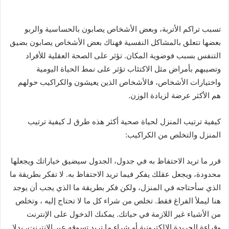
تسبب تراكم الأتربة، وبعض الأشخاص يصابون بالحساسية والربو
بعضها تتعلق بالمشاكل النفسية فهناك بعض الأشخاص يصابون بضيق
التنفس بسبب فوضوية المكان. تؤثر على الصحة العقلية للأفراد
وتصيبهم بأمراض مثل الاكتئاب تؤثر على نمط الحياة اليومية
واختيارات الأشخاص، فالأشخاص الذين يعيشون والكراكيب حولهم
هم الأكثر عرضة لزيادة الوزن.
كيفية ترتيب المنزل لحياة صحية أكثر هذه طرق لـ كيفية ترتيب
المنزل والتخلص من الكراكيب:
قرر ما تريد الاحتفاظ به في جدول، الجدول سيضيق خياراتك ويجعلها
محدودة، ويجعل عقلك يفكر فيما تريد الاحتفاظ به. لا تفكر بطريقة ما
الذي سأحتاجه في المنزل، ولكن فكر بطريقة ما الذي يجب أن يوجد
هنا ليملأ الفراغ فقط. تخلص من شراء كل ما لا تحتاج إليه ، وتخلص
من الأشياء غير اللازمة في حياتك. يمكنك الدخول على الإنترنت
وقراءة الجريدة الإلكترونية أو شراء ما تريد تسوقه عبر الإنترنت، بدلا